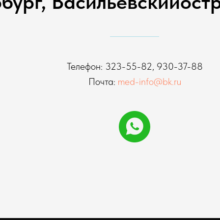
ург, Васильевский­остров
Телефон:
323-55-82
,
930-37-88
Почта:
med-info@bk.ru