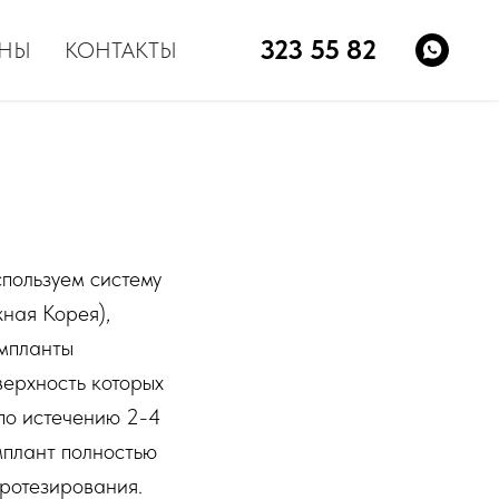
323 55 82
НЫ
КОНТАКТЫ
спользуем систему
ная Корея),
импланты
верхность которых
по истечению 2-4
мплант полностью
протезирования.