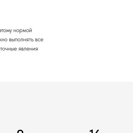
этому нормой
жно выполнять все
аточные явления