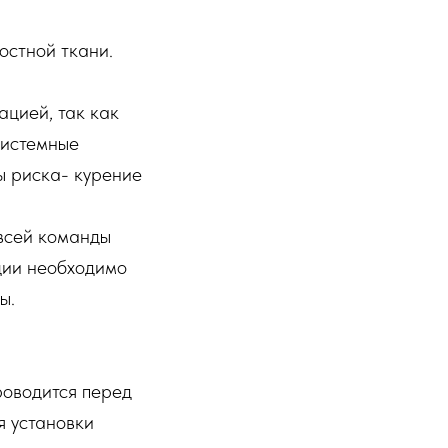
остной ткани.
ацией, так как
системные
ы риска- курение
 всей команды
ации необходимо
ы.
роводится перед
я установки