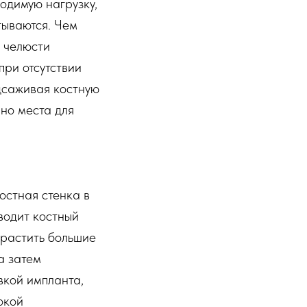
одимую нагрузку,
тываются. Чем
й челюсти
при отсутствии
одсаживая костную
чно места для
остная стенка в
вводит костный
арастить большие
а затем
вкой импланта,
окой