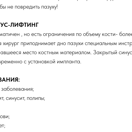
бы не повредить пазуху!
НУС-ЛИФТИНГ
атичен , но есть ограничения по объему кости- боле
а хирург приподнимает дно пазухи специальным инст
вавшееся место костным материалом. Закрытый синус
временно с установкой импланта.
ЗАНИЯ:
 заболевания;
, синусит, полипы;
ови;
т;